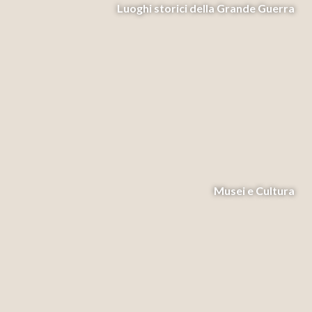
Luoghi storici della Grande Guerra
http://www.opera.com/browser/tutorials/security/privacy/
Safari
http://support.apple.com/kb/PH5042
Safari iOS (iPhone, iPad, iPod touch)
http://support.apple.com/kb/HT1677?viewlocale=it_IT
Se il vostro browser non è tra quelli elencati, potete usare la funzione "Aiuto"
per trovare le informazioni utili a disattivare l'uso dei cookie.
Per disabilitare i cookie analitici e impedire quindi a Google Analytics di
raccogliere dati è possibile scaricare un piccolo software e installarlo sul proprio
Musei e Cultura
PC, si tratta di un componente aggiuntivo del browser per la disattivazione di
Google Analytics ed è possibile reperirlo su
https://tools.google.com/dlpage/gaoptout
Questa pagina è visibile, mediante link in calce, in tutte le pagine del sito, ai
sensi dell'art. 122 secondo comma del D.lgs. 196/2003 e a seguito delle
modalità semplificate per l'informativa e l'acquisizione del consenso per l’uso
dei cookie, pubblicata sulla Gazzetta Ufficiale n.126 del 3 giugno 2014 e
relativo registro dei provvedimenti n.229 dell’8 maggio 2014.