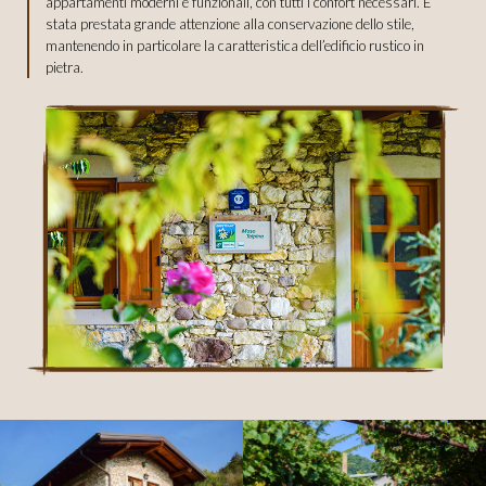
appartamenti moderni e funzionali, con tutti i confort necessari. È
stata prestata grande attenzione alla conservazione dello stile,
mantenendo in particolare la caratteristica dell’edificio rustico in
COSA SONO I COOKIE?
pietra.
I cookie sono piccole stringhe di testo inviate al tuo browser da un server web
e conservate nel tuo computer ogni volta che visiti un sito web.
Nella maggior parte dei browser i cookie sono abilitati di default, in fondo a
questo testo puoi trovare le informazioni su come modificare le impostazioni
del tuo browser riguardo la memorizzazione dei cookie sul tuo computer.
I cookie non sono dannosi né per te né per il tuo computer o per il tuo device.
Nei cookie che genera il nostro sito non conserviamo informazioni di carattere
personale o di profilazione, quali ad esempio dettagli privati o su metodi di
pagamento, ma utilizziamo solamente informazioni criptate raccolte con il fine
di migliorare la tua permanenza sul nostro sito.
Con questa informativa vogliamo rendere più chiara la questione legata ai
cookie, che spesso è oggetto di fraintendimenti. Se vuoi ulteriori informazioni
su questo tema puoi visitare
www.allaboutcookies.org
e
www.youronlinechoices.eu