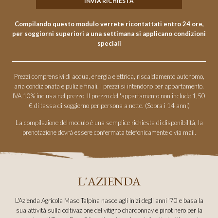
Compilando questo modulo verrete ricontattati entro 24 ore,
per soggiorni superiori a una settimana si applicano condizioni
speciali
Prezzi comprensivi di acqua, energia elettrica, riscaldamento autonomo,
aria condizionata e pulizie finali. I prezzi si intendono per appartamento.
IVA 10% inclusa nel prezzo. Il prezzo dell'appartamento non include 1,50
€ di tassa di soggiorno per persona a notte. (Sopra i 14 anni)
La compilazione del modulo è una semplice richiesta di disponibilità, la
prenotazione dovrà essere confermata telefonicamente o via mail.
L'AZIENDA
L'Azienda Agricola Maso Talpina nasce agli inizi degli anni '70 e basa la
sua attività sulla coltivazione del vitigno chardonnay e pinot nero per la